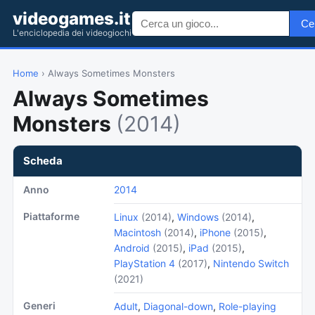
videogames.it
Ce
L'enciclopedia dei videogiochi
Home
› Always Sometimes Monsters
Always Sometimes
Monsters
(2014)
Scheda
Anno
2014
Piattaforme
Linux
(2014)
,
Windows
(2014)
,
Macintosh
(2014)
,
iPhone
(2015)
,
Android
(2015)
,
iPad
(2015)
,
PlayStation 4
(2017)
,
Nintendo Switch
(2021)
Generi
Adult
,
Diagonal-down
,
Role-playing