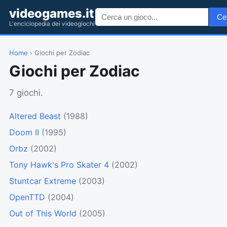
videogames.it
Ce
L'enciclopedia dei videogiochi
Home
› Giochi per Zodiac
Giochi per Zodiac
7 giochi.
Altered Beast
(1988)
Doom II
(1995)
Orbz
(2002)
Tony Hawk's Pro Skater 4
(2002)
Stuntcar Extreme
(2003)
OpenTTD
(2004)
Out of This World
(2005)