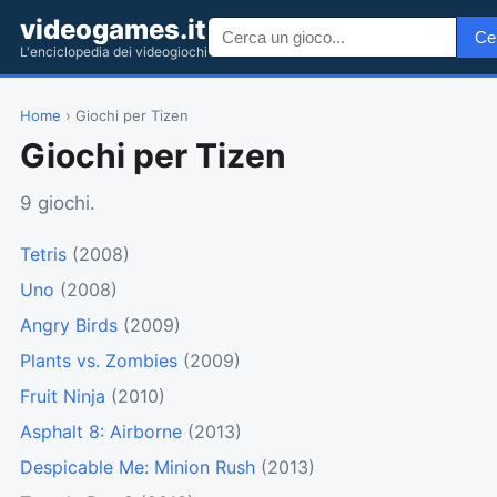
videogames.it
Ce
L'enciclopedia dei videogiochi
Home
› Giochi per Tizen
Giochi per Tizen
9 giochi.
Tetris
(2008)
Uno
(2008)
Angry Birds
(2009)
Plants vs. Zombies
(2009)
Fruit Ninja
(2010)
Asphalt 8: Airborne
(2013)
Despicable Me: Minion Rush
(2013)