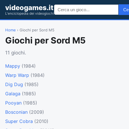
videogames.it
Ce
L'enciclopedia dei videogiochi
Home
› Giochi per Sord M5
Giochi per Sord M5
11 giochi.
Mappy
(1984)
Warp Warp
(1984)
Dig Dug
(1985)
Galaga
(1985)
Pooyan
(1985)
Bosconian
(2009)
Super Cobra
(2010)