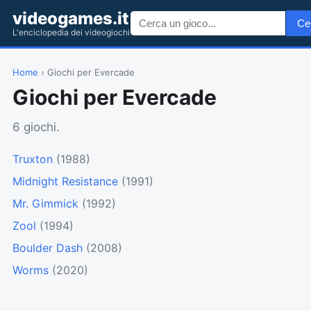
videogames.it
Ce
L'enciclopedia dei videogiochi
Home
› Giochi per Evercade
Giochi per Evercade
6 giochi.
Truxton
(1988)
Midnight Resistance
(1991)
Mr. Gimmick
(1992)
Zool
(1994)
Boulder Dash
(2008)
Worms
(2020)