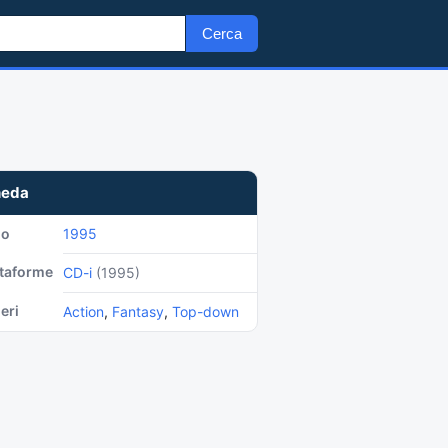
Cerca
heda
no
1995
ttaforme
CD-i
(1995)
eri
Action
,
Fantasy
,
Top-down