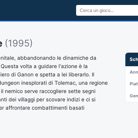
e
(1995)
zenitale, abbandonando le dinamiche da
Sc
 Questa volta a guidare l'azione è la
An
ero di Ganon e spetta a lei liberarlo. Il
i dungeon inesplorati di Tolemac, una regione
Pia
il nemico serve raccogliere sette segni
Gen
anti dei villaggi per scovare indizi e ci si
r affrontare combattimenti basati