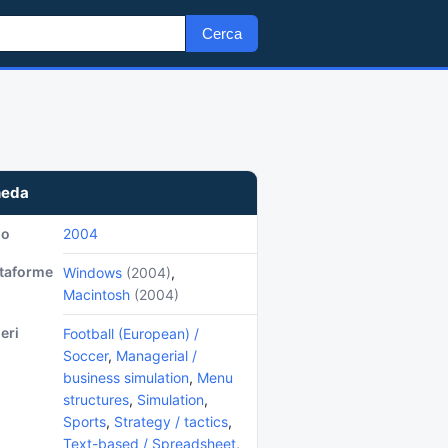
Cerca
heda
no
2004
ttaforme
Windows
(2004)
,
Macintosh
(2004)
eri
Football (European) /
Soccer
,
Managerial /
business simulation
,
Menu
structures
,
Simulation
,
Sports
,
Strategy / tactics
,
Text-based / Spreadsheet
,