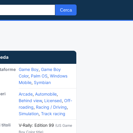
Cerca
heda
ttaforme
Game Boy
,
Game Boy
Color
,
Palm OS
,
Windows
Mobile
,
Symbian
eri
Arcade
,
Automobile
,
Behind view
,
Licensed
,
Off-
roading
,
Racing / Driving
,
Simulation
,
Track racing
 titoli
V-Rally: Edition 99
(US Game
Boy Color title)