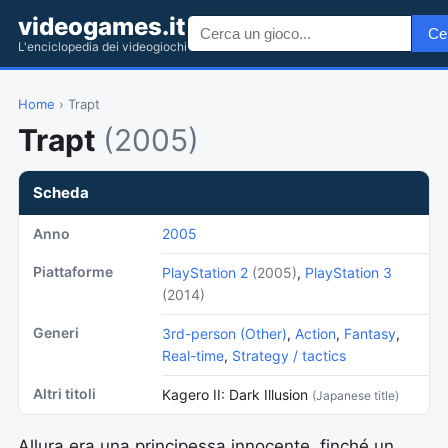
videogames.it
Ce
L'enciclopedia dei videogiochi
Home
› Trapt
Trapt
(2005)
Scheda
Anno
2005
Piattaforme
PlayStation 2
(2005)
,
PlayStation 3
(2014)
Generi
3rd-person (Other)
,
Action
,
Fantasy
,
Real-time
,
Strategy / tactics
Altri titoli
Kagero II: Dark Illusion
(Japanese title)
Allura era una principessa innocente, finché un