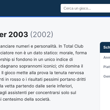
ger 2003
(2002)
lanciare numeri e personalità. In Total Club
Sc
ciatore non è un dato statico: morale, forma
An
dership si fondono in un unico indice di
uadagnano soprannomi iconici; chi domina il
Pia
 Il gioco mette alla prova la tenuta nervosa
Gen
ti in rosso o i risultati pessimi portano dritti
la vetta partendo dalle serie inferiori,
gli assistenti per concentrarsi solo sul
 centesimo della società.