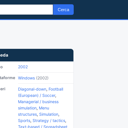
Cerca
heda
no
2002
ttaforme
Windows
(2002)
eri
Diagonal-down
,
Football
(European) / Soccer
,
Managerial / business
simulation
,
Menu
structures
,
Simulation
,
Sports
,
Strategy / tactics
,
Text-based / Spreadsheet