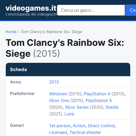
videogames.it
Ce
L'enciclopedia dei videogiochi
Home
› Tom Clancy's Rainbow Six: Siege
Tom Clancy's Rainbow Six:
Siege
(2015)
Scheda
Anno
2015
Piattaforme
Windows
(2015)
,
PlayStation 4
(2015)
,
Xbox One
(2015)
,
PlayStation 5
(2020)
,
Xbox Series
(2020)
,
Stadia
(2021)
,
Luna
Generi
1st-person
,
Action
,
Direct control
,
Licensed
,
Tactical shooter