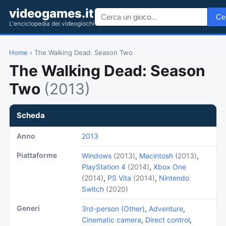
videogames.it
Ce
L'enciclopedia dei videogiochi
Home
› The Walking Dead: Season Two
The Walking Dead: Season
Two
(2013)
Scheda
Anno
2013
Piattaforme
Windows
(2013)
,
Macintosh
(2013)
,
PlayStation 4
(2014)
,
Xbox One
(2014)
,
PS Vita
(2014)
,
Nintendo
Switch
(2020)
Generi
3rd-person (Other)
,
Adventure
,
Cinematic camera
,
Direct control
,