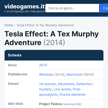
videogames.it
Ce
L'enciclopedia dei videogiochi
Home
› Tesla Effect: A Tex Murphy Adventure
Tesla Effect: A Tex Murphy
Adventure
(2014)
Scheda
Anno
2014
Piattaforme
Windows
(2014)
,
Macintosh
(2014)
Generi
1st-person
,
Adventure
,
Detective /
mystery
,
Live action
,
Post-
apocalyptic
,
Puzzle elements
Altri titoli
Project Fedora
(working title)