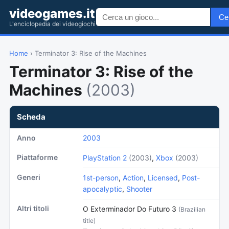
videogames.it
Ce
L'enciclopedia dei videogiochi
Home
› Terminator 3: Rise of the Machines
Terminator 3: Rise of the
Machines
(2003)
Scheda
Anno
2003
Piattaforme
PlayStation 2
(2003)
,
Xbox
(2003)
Generi
1st-person
,
Action
,
Licensed
,
Post-
apocalyptic
,
Shooter
Altri titoli
O Exterminador Do Futuro 3
(Brazilian
title)