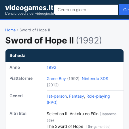
videogames.it
Ce
L'enciclopedia dei videogiochi
Home
› Sword of Hope II
Sword of Hope II
(1992)
Scheda
Anno
1992
Piattaforme
Game Boy
(1992)
,
Nintendo 3DS
(2012)
Generi
1st-person
,
Fantasy
,
Role-playing
(RPG)
Altri titoli
Selection II: Ankoku no Fūin
(Japanese
title)
The Sword of Hope II
(In-game title)