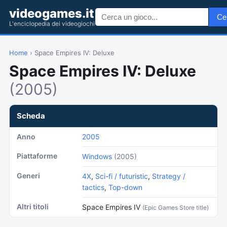
videogames.it
Ce
L'enciclopedia dei videogiochi
Home
› Space Empires IV: Deluxe
Space Empires IV: Deluxe
(2005)
Scheda
Anno
2005
Piattaforme
Windows
(2005)
Generi
4X
,
Sci-fi / futuristic
,
Strategy /
tactics
,
Top-down
Altri titoli
Space Empires IV
(Epic Games Store title)