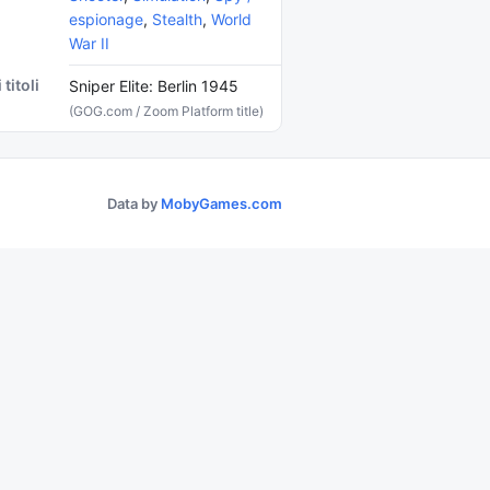
espionage
,
Stealth
,
World
War II
 titoli
Sniper Elite: Berlin 1945
(GOG.com / Zoom Platform title)
Data by
MobyGames.com