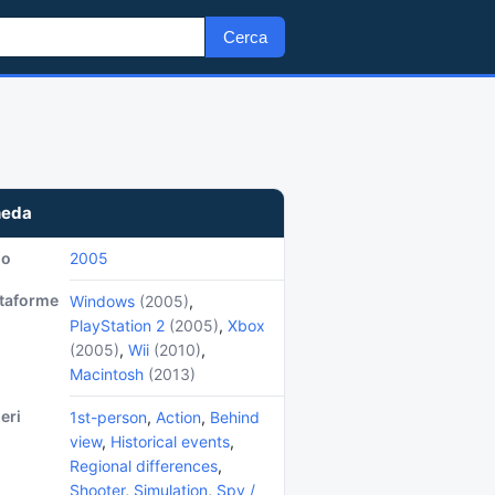
Cerca
heda
no
2005
ttaforme
Windows
(2005)
,
PlayStation 2
(2005)
,
Xbox
(2005)
,
Wii
(2010)
,
Macintosh
(2013)
eri
1st-person
,
Action
,
Behind
view
,
Historical events
,
Regional differences
,
Shooter
,
Simulation
,
Spy /