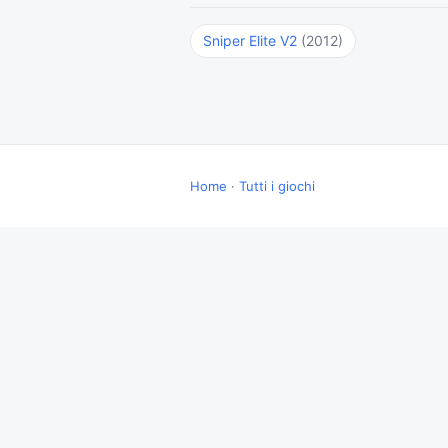
Sniper Elite V2
(2012)
Home
·
Tutti i giochi