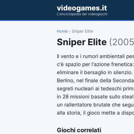
videogames.it
L'enciclopedia dei videogiochi
Home
› Sniper Elite
Sniper Elite
(2005
Il vento e i rumori ambientali pe
c'è spazio per l'azione frenetica
eliminare il bersaglio in silenzio
Berlino, nel finale della Seconda
segreti nucleari ai tedeschi prim
in 28 missioni basate sullo stealt
un rallentatore brutale che segue
alla storia, il gioco mette a dis
Giochi correlati