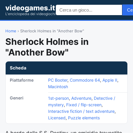
videogames.it
Ce
L'enciclopedia dei videogiochi
Home
› Sherlock Holmes in "Another Bow"
Sherlock Holmes in
"Another Bow"
Scheda
Piattaforme
PC Booter
,
Commodore 64
,
Apple II
,
Macintosh
Generi
1st-person
,
Adventure
,
Detective /
mystery
,
Fixed / flip-screen
,
Interactive fiction / text adventure
,
Licensed
,
Puzzle elements