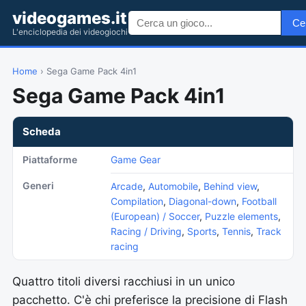
videogames.it
Ce
L'enciclopedia dei videogiochi
Home
› Sega Game Pack 4in1
Sega Game Pack 4in1
Scheda
Piattaforme
Game Gear
Generi
Arcade
,
Automobile
,
Behind view
,
Compilation
,
Diagonal-down
,
Football
(European) / Soccer
,
Puzzle elements
,
Racing / Driving
,
Sports
,
Tennis
,
Track
racing
Quattro titoli diversi racchiusi in un unico
pacchetto. C'è chi preferisce la precisione di Flash