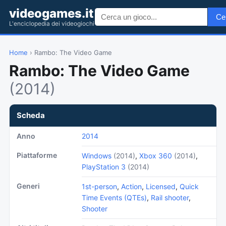
videogames.it
Ce
L'enciclopedia dei videogiochi
Home
› Rambo: The Video Game
Rambo: The Video Game
(2014)
Scheda
Anno
2014
Piattaforme
Windows
(2014)
,
Xbox 360
(2014)
,
PlayStation 3
(2014)
Generi
1st-person
,
Action
,
Licensed
,
Quick
Time Events (QTEs)
,
Rail shooter
,
Shooter