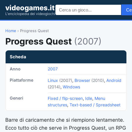
videogames.it
Ce
L'enciclopedia dei videogiochi
Home
› Progress Quest
Progress Quest
(2007)
Scheda
Anno
2007
Piattaforme
Linux
(2007)
,
Browser
(2010)
,
Android
(2014)
,
Windows
Generi
Fixed / flip-screen
,
Idle
,
Menu
structures
,
Text-based / Spreadsheet
Barre di caricamento che si riempiono lentamente.
Ecco tutto ciò che serve in Progress Quest, un RPG