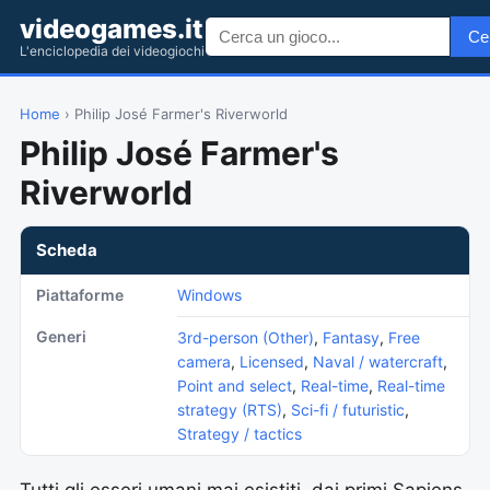
videogames.it
Ce
L'enciclopedia dei videogiochi
Home
› Philip José Farmer's Riverworld
Philip José Farmer's
Riverworld
Scheda
Piattaforme
Windows
Generi
3rd-person (Other)
,
Fantasy
,
Free
camera
,
Licensed
,
Naval / watercraft
,
Point and select
,
Real-time
,
Real-time
strategy (RTS)
,
Sci-fi / futuristic
,
Strategy / tactics