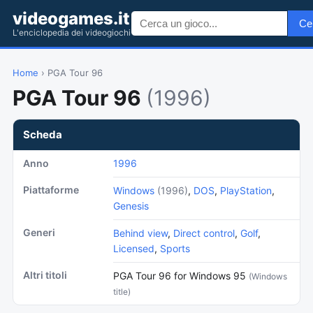
videogames.it
Ce
L'enciclopedia dei videogiochi
Home
› PGA Tour 96
PGA Tour 96
(1996)
Scheda
Anno
1996
Piattaforme
Windows
(1996)
,
DOS
,
PlayStation
,
Genesis
Generi
Behind view
,
Direct control
,
Golf
,
Licensed
,
Sports
Altri titoli
PGA Tour 96 for Windows 95
(Windows
title)