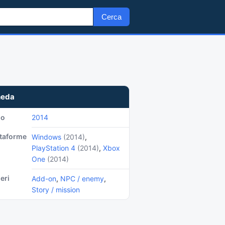
Cerca
heda
no
2014
ttaforme
Windows
(2014)
,
PlayStation 4
(2014)
,
Xbox
One
(2014)
eri
Add-on
,
NPC / enemy
,
Story / mission