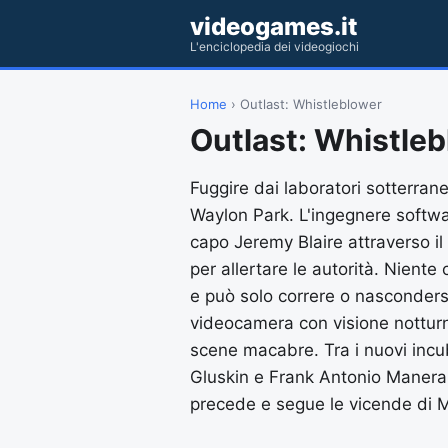
videogames.it
L'enciclopedia dei videogiochi
Home
› Outlast: Whistleblower
Outlast: Whistle
Fuggire dai laboratori sotterrane
Waylon Park. L'ingegnere softwa
capo Jeremy Blaire attraverso il 
per allertare le autorità. Niente
e può solo correre o nascondersi
videocamera con visione notturn
scene macabre. Tra i nuovi incu
Gluskin e Frank Antonio Manera.
precede e segue le vicende di M