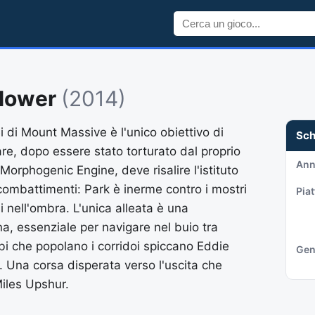
blower
(2014)
i di Mount Massive è l'unico obiettivo di
Sc
re, dopo essere stato torturato dal proprio
An
Morphogenic Engine, deve risalire l'istituto
 combattimenti: Park è inerme contro i mostri
Pia
 nell'ombra. L'unica alleata è una
a, essenziale per navigare nel buio tra
bi che popolano i corridoi spiccano Eddie
Gen
 Una corsa disperata verso l'uscita che
iles Upshur.