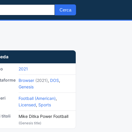
Cerca
heda
no
2021
ttaforme
Browser
(2021)
,
DOS
,
Genesis
eri
Football (American)
,
Licensed
,
Sports
 titoli
Mike Ditka Power Football
(Genesis title)