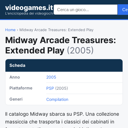
videogames.it
Ce
L'enciclopedia dei videogiochi
Home
› Midway Arcade Treasures: Extended Play
Midway Arcade Treasures:
Extended Play
(2005)
Scheda
Anno
2005
Piattaforme
PSP
(2005)
Generi
Compilation
Il catalogo Midway sbarca su PSP. Una collezione
massiccia che trasporta i classici dei cabinati in