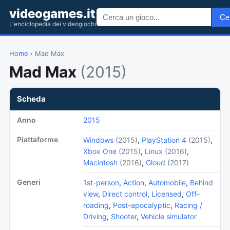
videogames.it
Ce
L'enciclopedia dei videogiochi
Home
› Mad Max
Mad Max
(2015)
Scheda
Anno
2015
Piattaforme
Windows
(2015)
,
PlayStation 4
(2015)
,
Xbox One
(2015)
,
Linux
(2016)
,
Macintosh
(2016)
,
Gloud
(2017)
Generi
1st-person
,
Action
,
Automobile
,
Behind
view
,
Direct control
,
Licensed
,
Off-
roading
,
Post-apocalyptic
,
Racing /
Driving
,
Shooter
,
Vehicle simulator