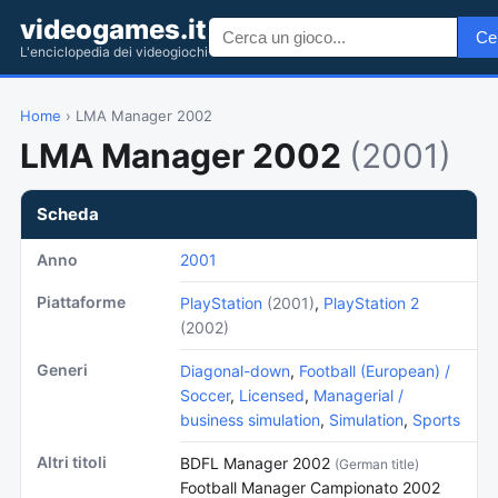
videogames.it
Ce
L'enciclopedia dei videogiochi
Home
› LMA Manager 2002
LMA Manager 2002
(2001)
Scheda
Anno
2001
Piattaforme
PlayStation
(2001)
,
PlayStation 2
(2002)
Generi
Diagonal-down
,
Football (European) /
Soccer
,
Licensed
,
Managerial /
business simulation
,
Simulation
,
Sports
Altri titoli
BDFL Manager 2002
(German title)
Football Manager Campionato 2002