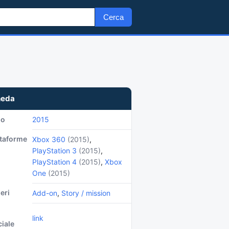
Cerca
heda
no
2015
ttaforme
Xbox 360
(2015)
,
PlayStation 3
(2015)
,
PlayStation 4
(2015)
,
Xbox
One
(2015)
eri
Add-on
,
Story / mission
link
ciale