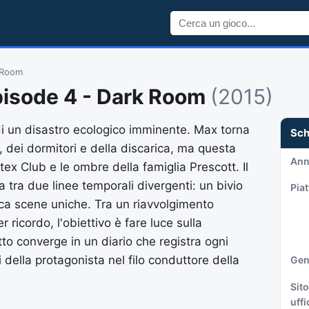
k Room
Episode 4 - Dark Room
(2015)
 di un disastro ecologico imminente. Max torna
Sc
a, dei dormitori e della discarica, ma questa
An
rtex Club e le ombre della famiglia Prescott. Il
a tra due linee temporali divergenti: un bivio
Pia
cca scene uniche. Tra un riavvolgimento
 ricordo, l'obiettivo è fare luce sulla
o converge in un diario che registra ogni
 della protagonista nel filo conduttore della
Gen
Sito
uffi