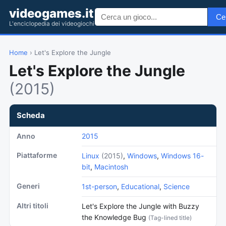
videogames.it
Ce
L'enciclopedia dei videogiochi
Home
› Let's Explore the Jungle
Let's Explore the Jungle
(2015)
Scheda
Anno
2015
Piattaforme
Linux
(2015)
,
Windows
,
Windows 16-
bit
,
Macintosh
Generi
1st-person
,
Educational
,
Science
Altri titoli
Let's Explore the Jungle with Buzzy
the Knowledge Bug
(Tag-lined title)