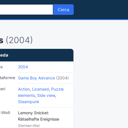
Cerca
ts
(2004)
heda
no
2004
ttaforme
Game Boy Advance
(2004)
eri
Action
,
Licensed
,
Puzzle
elements
,
Side view
,
Steampunk
 titoli
Lemony Snicket:
Rätselhafte Ereignisse
(German title)