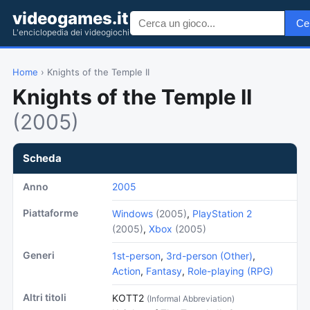
videogames.it
Ce
L'enciclopedia dei videogiochi
Home
› Knights of the Temple II
Knights of the Temple II
(2005)
Scheda
Anno
2005
Piattaforme
Windows
(2005)
,
PlayStation 2
(2005)
,
Xbox
(2005)
Generi
1st-person
,
3rd-person (Other)
,
Action
,
Fantasy
,
Role-playing (RPG)
Altri titoli
KOTT2
(Informal Abbreviation)