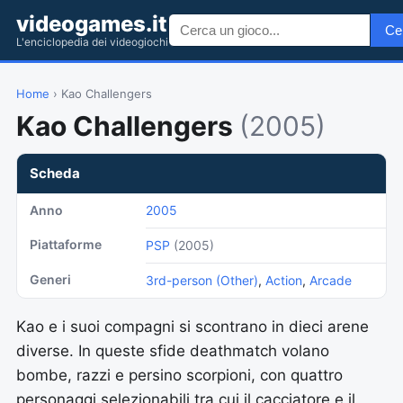
videogames.it
Ce
L'enciclopedia dei videogiochi
Home
› Kao Challengers
Kao Challengers
(2005)
Scheda
Anno
2005
Piattaforme
PSP
(2005)
Generi
3rd-person (Other)
,
Action
,
Arcade
Kao e i suoi compagni si scontrano in dieci arene
diverse. In queste sfide deathmatch volano
bombe, razzi e persino scorpioni, con quattro
personaggi selezionabili tra cui il cacciatore e il