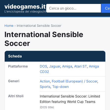
videogames.it
Ce
L'enciclopedia dei videogiochi
Home
› International Sensible Soccer
International Sensible
Soccer
Scheda
Piattaforme
DOS
,
Jaguar
,
Amiga
,
Atari ST
,
Amiga
CD32
Generi
Action
,
Football (European) / Soccer
,
Sports
,
Top-down
Altri titoli
International Sensible Soccer: Limited
Edition featuring World Cup Teams
(DOS title)