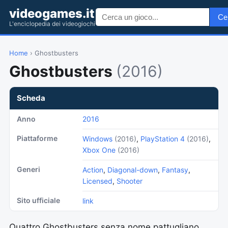
videogames.it
Ce
L'enciclopedia dei videogiochi
Home
› Ghostbusters
Ghostbusters
(2016)
Scheda
Anno
2016
Piattaforme
Windows
(2016)
,
PlayStation 4
(2016)
,
Xbox One
(2016)
Generi
Action
,
Diagonal-down
,
Fantasy
,
Licensed
,
Shooter
Sito ufficiale
link
Quattro Ghostbusters senza nome pattugliano