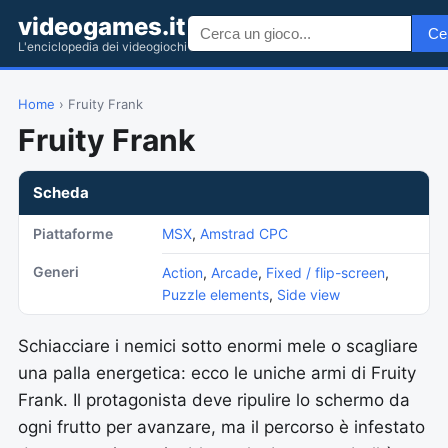
videogames.it
Ce
L'enciclopedia dei videogiochi
Home
› Fruity Frank
Fruity Frank
Scheda
Piattaforme
MSX
,
Amstrad CPC
Generi
Action
,
Arcade
,
Fixed / flip-screen
,
Puzzle elements
,
Side view
Schiacciare i nemici sotto enormi mele o scagliare
una palla energetica: ecco le uniche armi di Fruity
Frank. Il protagonista deve ripulire lo schermo da
ogni frutto per avanzare, ma il percorso è infestato