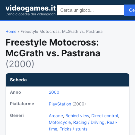
videogames.it
Ce
L'enciclopedia dei videogiochi
Home
› Freestyle Motocross: McGrath vs. Pastrana
Freestyle Motocross:
McGrath vs. Pastrana
(2000)
Scheda
Anno
2000
Piattaforme
PlayStation
(2000)
Generi
Arcade
,
Behind view
,
Direct control
,
Motorcycle
,
Racing / Driving
,
Real-
time
,
Tricks / stunts