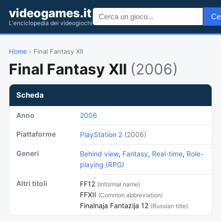
videogames.it
Ce
L'enciclopedia dei videogiochi
Home
› Final Fantasy XII
Final Fantasy XII
(2006)
Scheda
Anno
2006
Piattaforme
PlayStation 2
(2006)
Generi
Behind view
,
Fantasy
,
Real-time
,
Role-
playing (RPG)
Altri titoli
FF12
(Informal name)
FFXII
(Common abbreviation)
Finalnaja Fantazija 12
(Russian title)