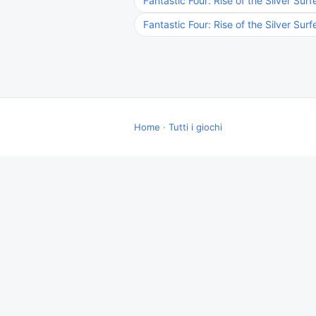
Fantastic Four: Rise of the Silver Surf
Fantastic Four: Rise of the Silver Surf
Home
·
Tutti i giochi