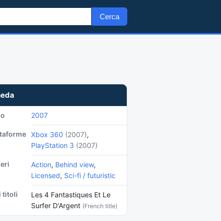
Cerca
heda
no
2007
ttaforme
Xbox 360
(2007)
,
PlayStation 3
(2007)
eri
Action
,
Behind view
,
Licensed
,
Sci-fi / futuristic
 titoli
Les 4 Fantastiques Et Le
Surfer D'Argent
(French title)