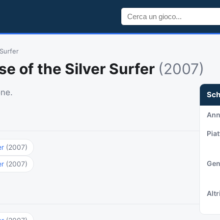
 Surfer
se of the Silver Surfer
(2007)
one.
Sc
An
Pia
er
(2007)
Gen
er
(2007)
Altri