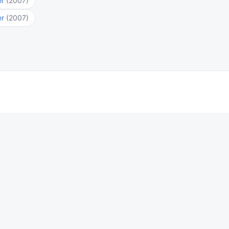
er
(2007)
er
(2007)