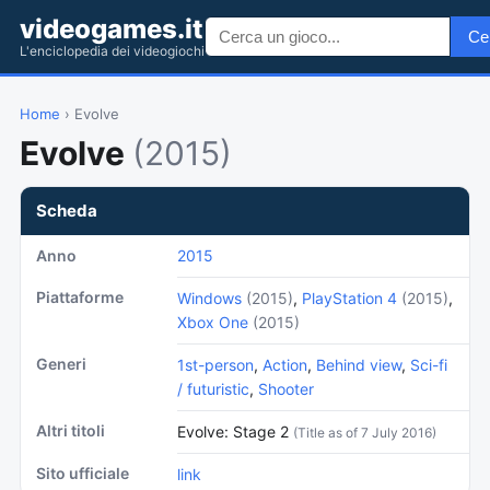
videogames.it
Ce
L'enciclopedia dei videogiochi
Home
› Evolve
Evolve
(2015)
Scheda
Anno
2015
Piattaforme
Windows
(2015)
,
PlayStation 4
(2015)
,
Xbox One
(2015)
Generi
1st-person
,
Action
,
Behind view
,
Sci-fi
/ futuristic
,
Shooter
Altri titoli
Evolve: Stage 2
(Title as of 7 July 2016)
Sito ufficiale
link