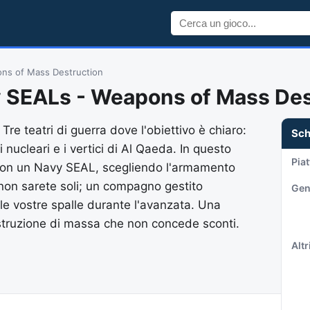
ons of Mass Destruction
vy SEALs - Weapons of Mass De
Tre teatri di guerra dove l'obiettivo è chiaro:
Sc
i nucleari e i vertici di Al Qaeda. In questo
Pia
con un Navy SEAL, scegliendo l'armamento
non sarete soli; un compagno gestito
Gen
re le vostre spalle durante l'avanzata. Una
istruzione di massa che non concede sconti.
Altri