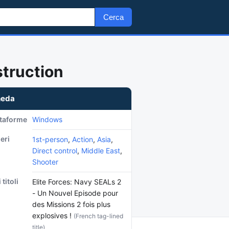
Cerca
struction
heda
ttaforme
Windows
eri
1st-person
,
Action
,
Asia
,
Direct control
,
Middle East
,
Shooter
 titoli
Elite Forces: Navy SEALs 2
- Un Nouvel Episode pour
des Missions 2 fois plus
explosives !
(French tag-lined
title)