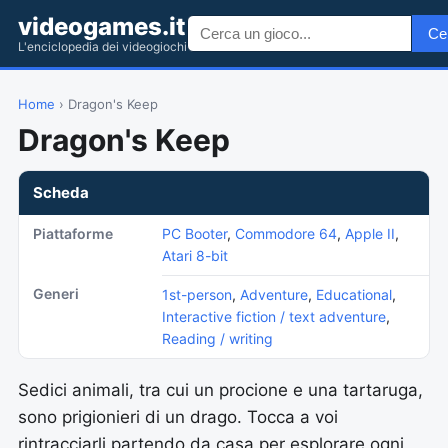
videogames.it
Ce
L'enciclopedia dei videogiochi
Home
› Dragon's Keep
Dragon's Keep
Scheda
Piattaforme
PC Booter
,
Commodore 64
,
Apple II
,
Atari 8-bit
Generi
1st-person
,
Adventure
,
Educational
,
Interactive fiction / text adventure
,
Reading / writing
Sedici animali, tra cui un procione e una tartaruga,
sono prigionieri di un drago. Tocca a voi
rintracciarli partendo da casa per esplorare ogni