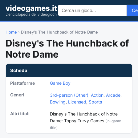
videogames.it
Ce
L'enciclopedia dei videogiochi
Home
› Disney's The Hunchback of Notre Dame
Disney's The Hunchback of
Notre Dame
Scheda
Piattaforme
Game Boy
Generi
3rd-person (Other)
,
Action
,
Arcade
,
Bowling
,
Licensed
,
Sports
Altri titoli
Disney's The Hunchback of Notre
Dame: Topsy Turvy Games
(In-game
title)