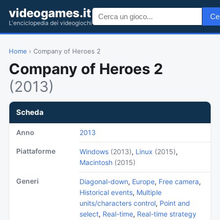
videogames.it
Ce
L'enciclopedia dei videogiochi
Home
› Company of Heroes 2
Company of Heroes 2
(2013)
Scheda
Anno
2013
Piattaforme
Windows
(2013)
,
Linux
(2015)
,
Macintosh
(2015)
Generi
Diagonal-down
,
Europe
,
Free camera
,
Historical events
,
Multiple
units/characters control
,
Point and
select
,
Real-time
,
Real-time strategy