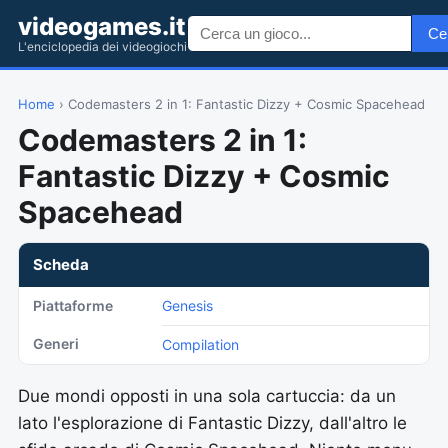
videogames.it
Ce
L'enciclopedia dei videogiochi
Home
› Codemasters 2 in 1: Fantastic Dizzy + Cosmic Spacehead
Codemasters 2 in 1:
Fantastic Dizzy + Cosmic
Spacehead
Scheda
Piattaforme
Genesis
Generi
Compilation
Due mondi opposti in una sola cartuccia: da un
lato l'esplorazione di Fantastic Dizzy, dall'altro le