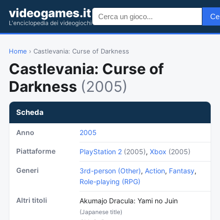
videogames.it
Ce
L'enciclopedia dei videogiochi
Home
› Castlevania: Curse of Darkness
Castlevania: Curse of
Darkness
(2005)
Scheda
Anno
2005
Piattaforme
PlayStation 2
(2005)
,
Xbox
(2005)
Generi
3rd-person (Other)
,
Action
,
Fantasy
,
Role-playing (RPG)
Altri titoli
Akumajo Dracula: Yami no Juin
(Japanese title)