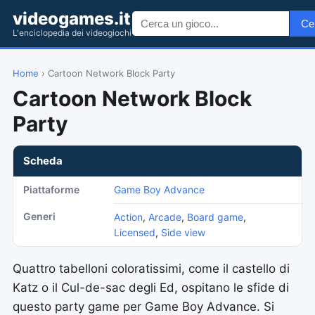
videogames.it
Ce
L'enciclopedia dei videogiochi
Home
› Cartoon Network Block Party
Cartoon Network Block
Party
Scheda
Piattaforme
Game Boy Advance
Generi
Action
,
Arcade
,
Board game
,
Licensed
,
Side view
Quattro tabelloni coloratissimi, come il castello di
Katz o il Cul-de-sac degli Ed, ospitano le sfide di
questo party game per Game Boy Advance. Si