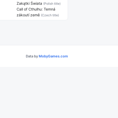
Zakątki Świata
(Polish title)
Call of Cthulhu: Temná
zákoutí země
(Czech title)
Data by
MobyGames.com