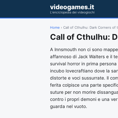
videogames.it
L'enciclopedia dei videogiochi
Home
› Call of Cthulhu: Dark Corners of 
Call of Cthulhu: 
A Innsmouth non ci sono mappe o 
affannoso di Jack Walters e il te
survival horror in prima persona
incubo lovecraftiano dove la san
distorte e voci sussurrate. Il co
ferita colpisce una parte specif
suture per non morire dissanguati.
contro i propri demoni e una ver
guarda nel vuoto.