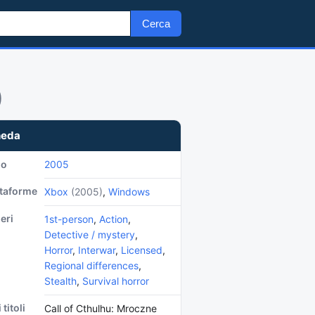
Cerca
)
heda
no
2005
ttaforme
Xbox
(2005)
,
Windows
eri
1st-person
,
Action
,
Detective / mystery
,
Horror
,
Interwar
,
Licensed
,
Regional differences
,
Stealth
,
Survival horror
 titoli
Call of Cthulhu: Mroczne