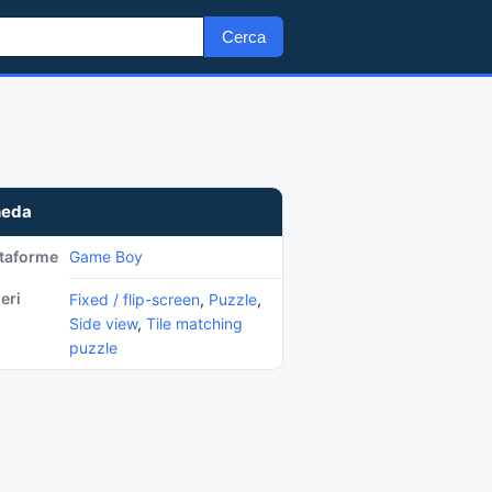
Cerca
heda
ttaforme
Game Boy
eri
Fixed / flip-screen
,
Puzzle
,
Side view
,
Tile matching
puzzle