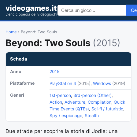
videogames.it
Ce
L'enciclopedia dei videogiochi
Home
› Beyond: Two Souls
Beyond: Two Souls
(2015)
Scheda
Anno
2015
Piattaforme
PlayStation 4
(2015)
,
Windows
(2019)
Generi
1st-person
,
3rd-person (Other)
,
Action
,
Adventure
,
Compilation
,
Quick
Time Events (QTEs)
,
Sci-fi / futuristic
,
Spy / espionage
,
Stealth
Due strade per scoprire la storia di Jodie: una